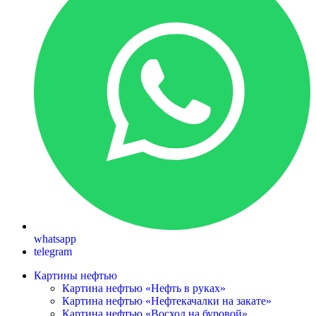
whatsapp
telegram
Картины нефтью
Картина нефтью «Нефть в руках»
Картина нефтью «Нефтекачалки на закате»
Картина нефтью «Восход на буровой»