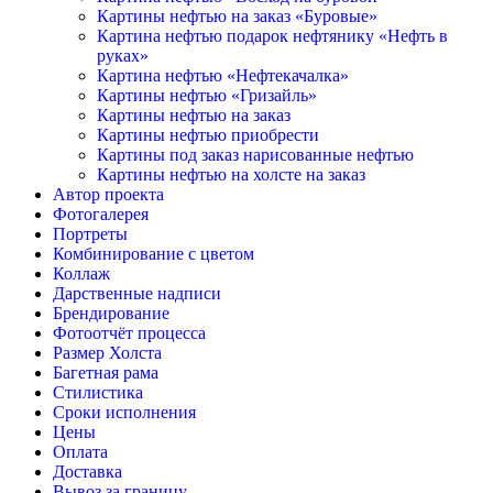
Картины нефтью на заказ «Буровые»
Картина нефтью подарок нефтянику «Нефть в
руках»
Картина нефтью «Нефтекачалка»
Картины нефтью «Гризайль»
Картины нефтью на заказ
Картины нефтью приобрести
Картины под заказ нарисованные нефтью
Картины нефтью на холсте на заказ
Автор проекта
Фотогалерея
Портреты
Комбинирование с цветом
Коллаж
Дарственные надписи
Брендирование
Фотоотчёт процесса
Размер Холста
Багетная рама
Стилистика
Сроки исполнения
Цены
Оплата
Доставка
Вывоз за границу